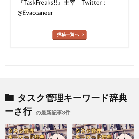
『TaskFreaks!!』主宰。Twitter：
@Evaccaneer
投稿一覧へ
タスク管理キーワード辞典
ーさ行
の最新記事8件